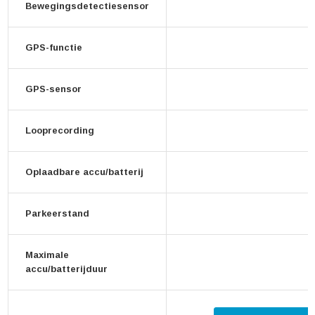
Bewegingsdetectiesensor
GPS-functie
GPS-sensor
Looprecording
Oplaadbare accu/batterij
Parkeerstand
Maximale
accu/batterijduur