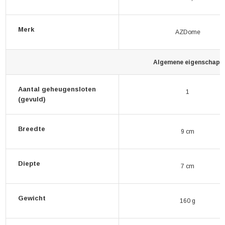
Merk
AZDome
Algemene eigenschapp
Aantal geheugensloten
1
(gevuld)
Breedte
9 cm
Diepte
7 cm
Gewicht
160 g