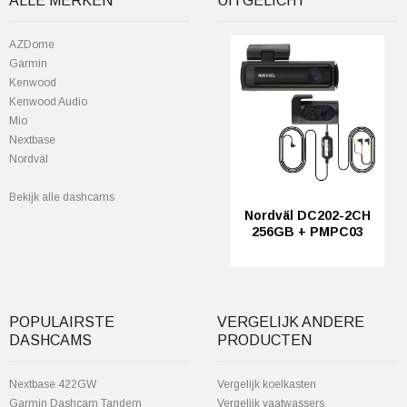
ALLE MERKEN
UITGELICHT
AZDome
Garmin
Kenwood
Kenwood Audio
Mio
Nextbase
Nordväl
Bekijk alle dashcams
Nordväl DC202-2CH
256GB + PMPC03
POPULAIRSTE
VERGELIJK ANDERE
DASHCAMS
PRODUCTEN
Nextbase 422GW
Vergelijk koelkasten
Garmin Dashcam Tandem
Vergelijk vaatwassers